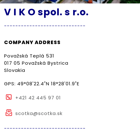
V I K O spol. s r.o.
-----------------------------
COMPANY ADDRESS
Považská Teplá 531
017 05 Považská Bystrica
Slovakia
GPS: 49°08'22.4"N 18°28'01.9"E
+421 42 445 97 01
scotka@scotka.sk
-----------------------------