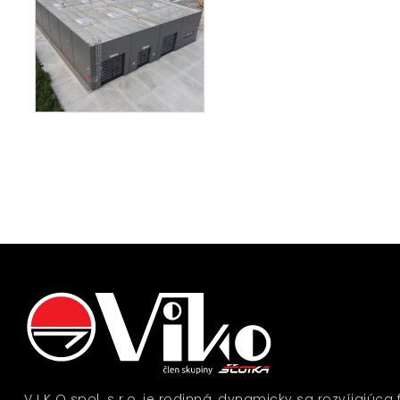
V I K O spol. s r.o. je rodinná, dynamicky sa rozvíjajúca