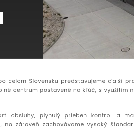
N
po celom Slovensku predstavujeme ďalší proj
rolné centrum postavené na kľúč, s využitím
rt obsluhy, plynulý priebeh kontrol a ma
y, no zároveň zachovávame vysoký štandard