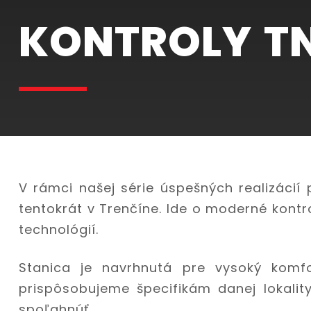
KONTROLY T
V rámci našej série úspešných realizácií 
tentokrát v Trenčíne. Ide o moderné kont
technológií.
Stanica je navrhnutá pre vysoký komfo
prispôsobujeme špecifikám danej lokalit
spoľahnúť.